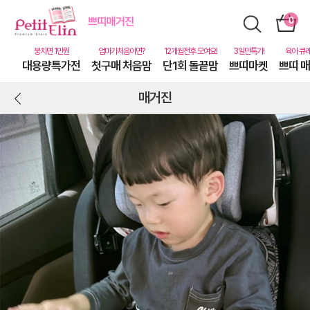
대용량특가전
첫구매 처음맘
단1회 돌끝맘
쁘띠마켓
쁘띠 
매거진