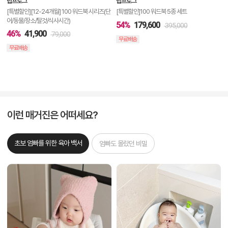
립프로그
립프로그
기
[특별할인][12-24개월] 100 워드북 시리즈(단
[특별할인]100 워드북 5종 세트
어/동물/장소/탈것/식사시간)
54%
179,600
395,000
46%
41,900
79,000
무료배송
무료배송
이런 매거진은 어떠세요?
초보 엄빠를 위한 육아 백서
엄빠도 몰랐던 비밀