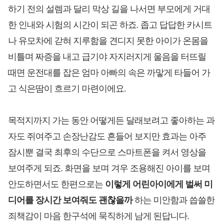
하기 전의 설렘과 달리 막상 길을 나서면 부모에게 거대
한 인내와 시험의 시간이 되곤 하죠. 좁고 답답한 카시트
나 유모차에 갇혀 지루함을 견디지 못한 아이가 온몸을
비틀며 짜증을 내고 급기야 자지러지게 울음을 터뜨릴
때면 운전대를 잡은 엄마 아빠의 속은 까맣게 타들어 가
고 식은땀이 흐르기 마련이에요.
목적지까지 가는 동안 어떻게든 달래보려고 좋아하는 과
자도 쥐여주고 손장난감도 흔들어 보지만 효과는 아주
잠시뿐 결국 최후의 수단으로 스마트폰을 켜서 영상을
보여주게 되죠. 화면을 보며 겨우 조용해진 아이를 보며
안도하면서도 한편으로는
이렇게 어린아이에게 벌써 미
디어를 장시간 보여줘도 괜찮을까
하는 미안함과 씁쓸한
죄책감이 마음 한구석에 묵직하게 남게 된답니다.