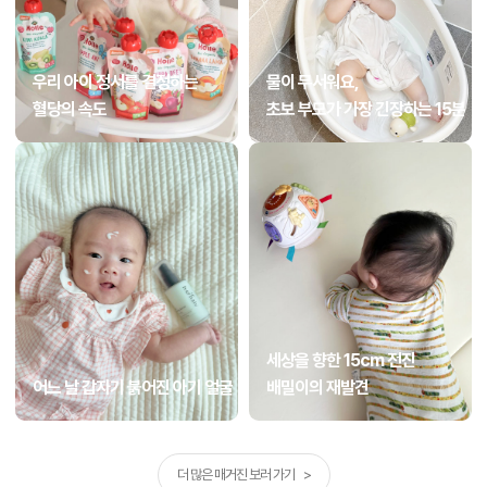
우리 아이 정서를 결정하는
물이 무서워요,
혈당의 속도
초보 부모가 가장 긴장하는 15분
세상을 향한 15cm 전진
어느 날 갑자기 붉어진 아기 얼굴
배밀이의 재발견
더 많은 매거진 보러 가기 >