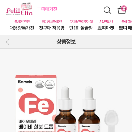
대용량특가전
첫구매 처음맘
단1회 돌끝맘
쁘띠마켓
쁘띠 
상품정보