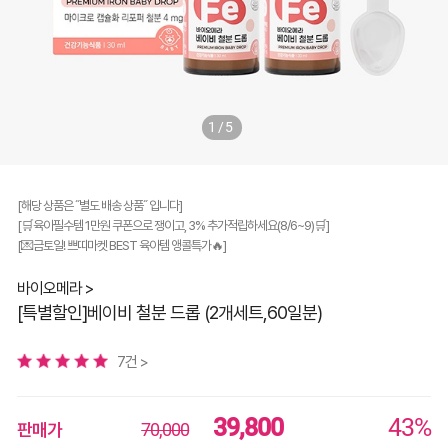
1/5
[해당 상품은 ˝별도 배송 상품˝ 입니다]
[🛒육아필수템 1만원 쿠폰으로 쟁이고, 3% 추가적립하세요(8/6~9)🛒]
[💌금토일! 쁘띠마켓 BEST 육아템 앵콜특가🔥]
바이오메라 >
[특별할인]베이비 철분 드롭 (2개세트,60일분)
7건 >
39,800
43%
판매가
70,000