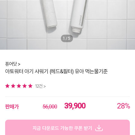
1/5
퓨어닷 >
아토워터 아기 샤워기 (헤드&필터) 유아 먹는물기준
12건 >
39,900
28%
판매가
56,000
지금 다운로드 가능한 쿠폰 받기