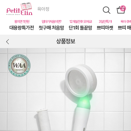
대용량특가전
첫구매 처음맘
단1회 돌끝맘
쁘띠마켓
쁘띠 
상품정보