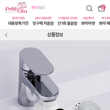
대용량특가전
첫구매 처음맘
단1회 돌끝맘
쁘띠마켓
쁘띠 
상품정보