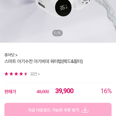
1/5
퓨어닷 >
스마트 아기수전 아기비데 워터탭(헤드&필터)
22건 >
39,900
16%
판매가
48,000
지금 다운로드 가능한 쿠폰 받기