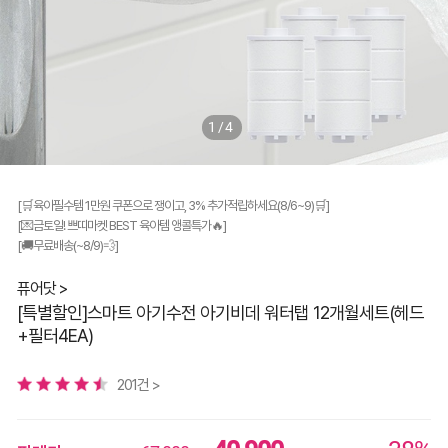
1/4
[🛒육아필수템 1만원 쿠폰으로 쟁이고, 3% 추가적립하세요(8/6~9)🛒]
[💌금토일! 쁘띠마켓 BEST 육아템 앵콜특가🔥]
[🚚무료배송(~8/9)💨]
퓨어닷 >
[특별할인]스마트 아기수전 아기비데 워터탭 12개월세트(헤드
+필터4EA)
201건 >