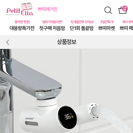
대용량특가전
첫구매 처음맘
단1회 돌끝맘
쁘띠마켓
쁘띠 
상품정보