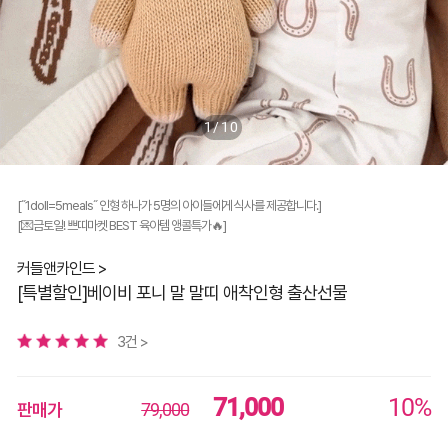
1/10
[˝1doll=5meals˝ 인형 하나가 5명의 아이들에게 식사를 제공합니다.]
[💌금토일! 쁘띠마켓 BEST 육아템 앵콜특가🔥]
커들앤카인드 >
[특별할인]베이비 포니 말 말띠 애착인형 출산선물
3건 >
71,000
10%
판매가
79,000