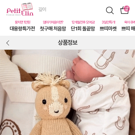
대용량특가전
첫구매 처음맘
단1회 돌끝맘
쁘띠마켓
쁘띠 
상품정보