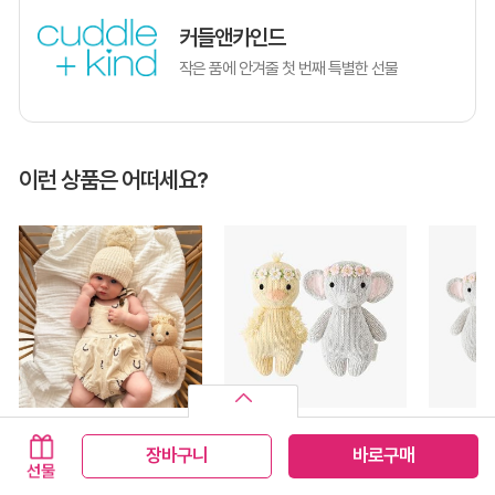
커들앤카인드
작은 품에 안겨줄 첫 번째 특별한 선물
이런 상품은 어떠세요?
커들앤카인드
커들앤카인드
커들앤카인
장바구니
바로구매
[특별할인]베이비 디자인선택 애착인형 출산선물
[특별할인]베이비 2개세트 애착인형 출산선물
71,000
142,400
142,400
79,000
158,000