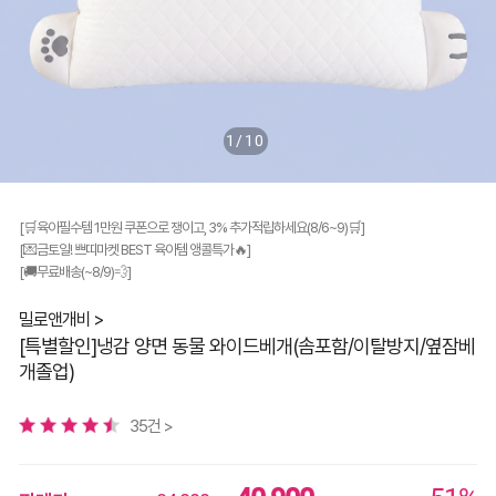
1/10
[🛒육아필수템 1만원 쿠폰으로 쟁이고, 3% 추가적립하세요(8/6~9)🛒]
[💌금토일! 쁘띠마켓 BEST 육아템 앵콜특가🔥]
[🚚무료배송(~8/9)💨]
밀로앤개비 >
[특별할인]냉감 양면 동물 와이드베개(솜포함/이탈방지/옆잠베
개졸업)
35건 >