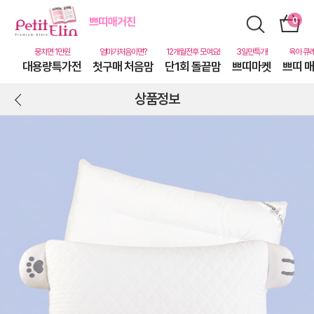
대용량특가전
첫구매 처음맘
단1회 돌끝맘
쁘띠마켓
쁘띠 
상품정보