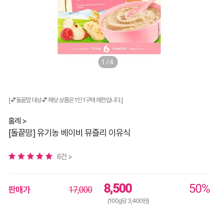
1/4
[💕돌끝맘 대상💕 해당 상품은 1인 1구매 제한입니다.]
홀레 >
[돌끝맘] 유기농 베이비 뮤즐리 이유식
6건 >
8,500
50%
판매가
17,000
(100g당 3,400원)