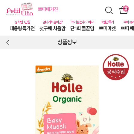
대용량특가전
첫구매 처음맘
단1회 돌끝맘
쁘띠마켓
쁘띠 
상품정보