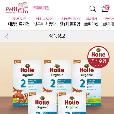
대용량특가전
첫구매 처음맘
단1회 돌끝맘
쁘띠마켓
쁘띠 
상품정보