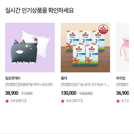
실시간 인기상품을 확인하세요
밀로앤개비
홀레
와우컵
[특별할인]동물베개(커버1+솜1)세트
[특별할인]유기농 분유 2단계 (6~12개월) 500g, 5개
38,900
130,000
36,900
77,000
150,000
4.8 (981건)
4.9 (387건)
4.7 (20