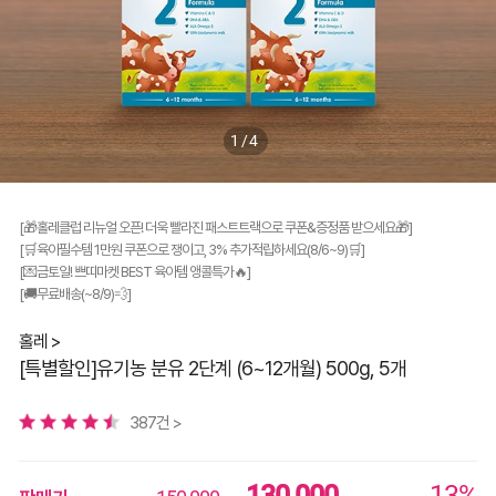
1/4
[🎁홀레클럽 리뉴얼 오픈! 더욱 빨라진 패스트트랙으로 쿠폰&증정품 받으세요🎁]
[🛒육아필수템 1만원 쿠폰으로 쟁이고, 3% 추가적립하세요(8/6~9)🛒]
[💌금토일! 쁘띠마켓 BEST 육아템 앵콜특가🔥]
[🚚무료배송(~8/9)💨]
홀레 >
[특별할인]유기농 분유 2단계 (6~12개월) 500g, 5개
387건 >
130,000
13%