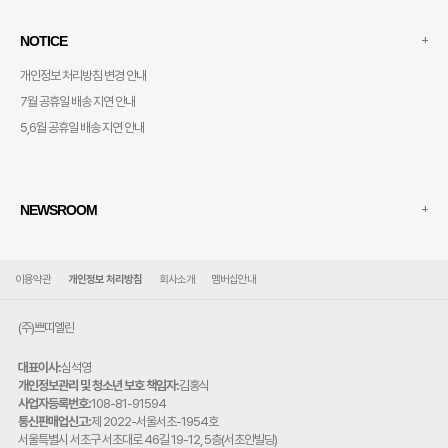
+
NOTICE
개인정보 처리방침 변경 안내
7월 공휴일 배송 지연 안내
5,6월 공휴일 배송 지연 안내
+
NEWSROOM
이용약관
개인정보 처리방침
회사소개
멤버십안내
(주)쁘띠엘린
대표이사:
심석영
개인정보관리 및 청소년 보호 책임자:
김홍식
사업자등록번호:
108-81-91594
통신판매업신고:
제 2022-서울서초-1954호
주
서울특별시 서초구 서초대로 46길 19-12, 5층(서초안빌딩)