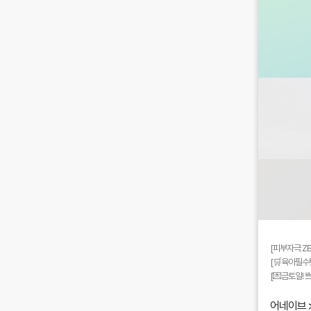
[피부자극 ZE
[🛒육아필수템
[💌금토일! 
어네이브 