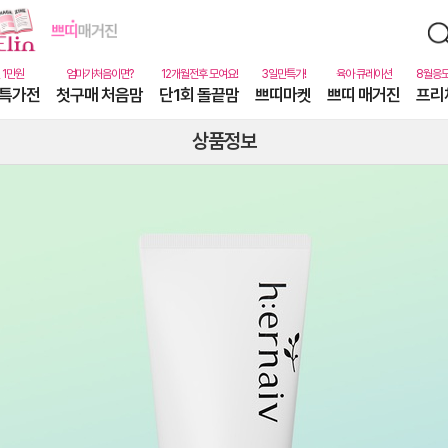
특가전
첫구매 처음맘
단1회 돌끝맘
쁘띠마켓
쁘띠 매거진
프리
상품정보