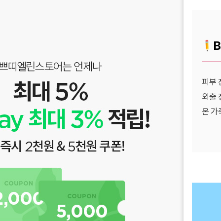
B
피부 
외출 
온 가