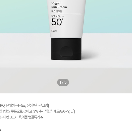
1/5
RO, 유해성분 FREE, 진정특화 선크림]
 1만원 쿠폰으로 쟁이고, 3% 추가적립하세요(8/6~9)🛒]
쁘띠마켓 BEST 육아템 앵콜특가🔥]
>