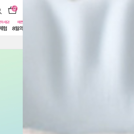
체험
8월의 동물친구들
퓨어닷비하인드
카톡친구
EVENT