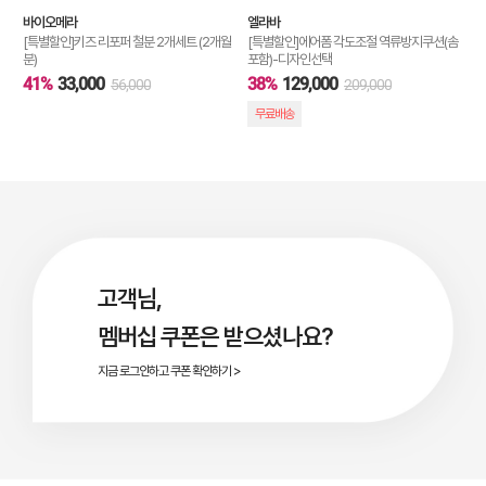
바이오메라
엘라바
[특별할인]키즈 리포퍼 철분 2개세트 (2개월
[특별할인]에어폼 각도조절 역류방지쿠션(솜
분)
포함)-디자인선택
41%
33,000
38%
129,000
56,000
209,000
무료배송
고객님,
멤버십 쿠폰은 받으셨나요?
지금 로그인하고 쿠폰 확인하기 >