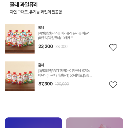
홀레 과일퓨레
자연 그대로, 유기농 과일의 달콤함
홀레
[특별할인]짜먹는 아기퓨레 유기농 이유식
(파우치/과일퓨레) 10개세트
23,200
38,000
홀레
[특별할인]BEST 짜먹는 아기퓨레 유기농
이유식(파우치/과일퓨레) 50개세트 [5종 맛
*10]
87,300
190,000