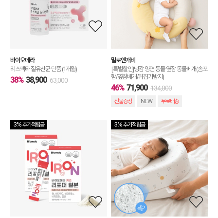
바이오메라
밀로앤개비
리스펙타 질유산균 단품 (1개월)
[특별할인]냉감 양면 동물 옆잠 동물베개(솜포
함/옆잠베개/뒤집기방지)
38%
38,900
63,000
46%
71,900
134,000
선물증정
NEW
무료배송
3% 추가적립금
3% 추가적립금