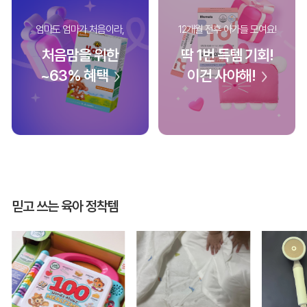
엄마도 엄마가 처음이라,
12개월 전후 아가들 모여요!
처음맘을 위한
딱 1번 득템 기회!
~63% 혜택
이건 사야해!
믿고 쓰는 육아 정착템