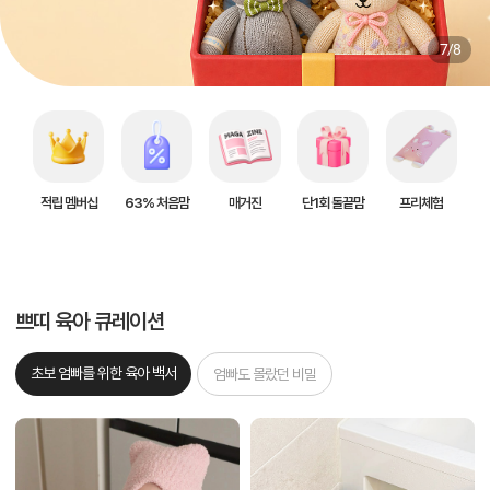
7/8
적립 멤버십
63% 처음맘
매거진
단1회 돌끝맘
프리체험
쁘띠 육아 큐레이션
초보 엄빠를 위한 육아 백서
엄빠도 몰랐던 비밀