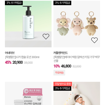
3% 추가적립금
3% 추가적립금
어네이브
커들앤카인드
[특별할인]시카 캡슐 로션 300ml
[특별할인]베이비 백참 컬렉션 키링 가꾸 백꾸
선물
45%
20,900
38,000
10%
46,800
52,000
무료배송
모달 방수요 증정
3% 추가적립금