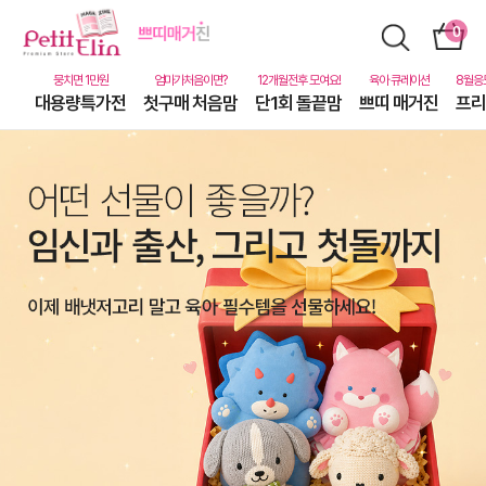
대용량특가전
첫구매 처음맘
단1회 돌끝맘
쁘띠 매거진
프리