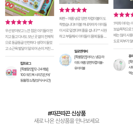
짜짠~ 여름 냉감 양면 차렵이불이 도
?저희 아이는 
착했습니다!! 이불 꺼내자마자 아이들
보습목적으로 일
이 서로 덮겠다며 줄을 섭니다^^ 시원
우선 받아보고 느낀 점은 아기들이 만
배는 많이 사용
하고 부들해서 아이들이 몸에 돌돌 꼭
지고 들고 다녀도 모난 곳 없이 전체적
도로 피부가 많
감고 나올 생각을 안
으로 동글동글 안전하다 생각이 들었
날씨까지 많이
고 소근육 발달이 덜 되어 손이 거친 아
밀로앤개비
기들이 오랫동간 가지고 놀아도 찢
퓨
[특별할인]아이스 냉감 라
[
이트 여름 양면차렵이불-
립프로그
샤워
유아이불
[특별할인][12-24개월]
먹
100 워드북 시리즈(단어/
동물/장소/탈것/식사시간)
#따끈따끈 신상품
새로 나온 신상품을 만나보세요