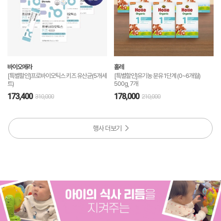
바이오메라
홀레
[특별할인]프로바이오틱스 키즈 유산균(5개세
[특별할인]유기농 분유 1단계 (0~6개월)
트)
500g, 7개
173,400
178,000
310,000
210,000
행사 더보기