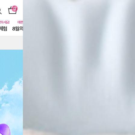
체험
8월의 동물친구들
퓨어닷비하인드
카톡친구
EVENT