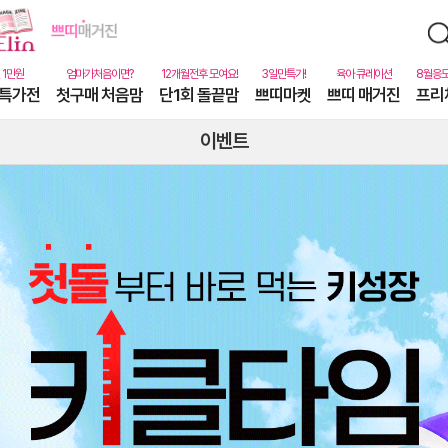
특가전
첫구매 처음맘
단1회 돌끝맘
쁘띠마켓
쁘띠 매거진
프리
이벤트