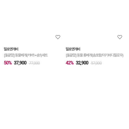
상
세
정
보
보
밀로앤개비
밀로앤개비
기
[돌끝맘] 동물베개(커버1+솜1)세트
[돌끝맘] 동물 롱베개(솜포함/아기바디필로우)
50%
37,900
42%
32,900
77,000
57,000
상
품
상
세
정