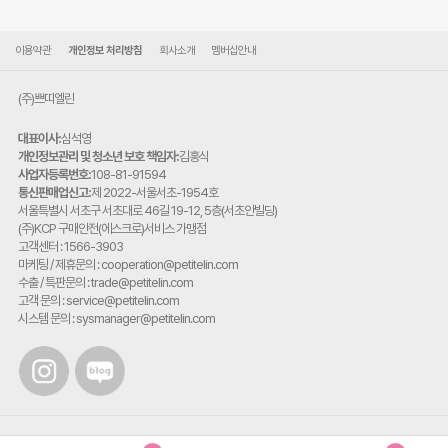
이용약관
개인정보 처리방침
회사소개
멤버십안내
(주)쁘띠엘린
대표이사:
심석영
개인정보관리 및 청소년 보호 책임자:
김홍식
사업자등록번호:
108-81-91594
통신판매업신고:
제 2022-서울서초-1954호
주
서울특별시 서초구 서초대로 46길 19-12, 5층(서초안빌딩)
소:
(주)KCP 구매안전(에스크로)서비스 가맹점
고객센터 : 1566-3903
마케팅 / 제휴문의 : cooperation@petitelin.com
수출 / 특판문의 : trade@petitelin.com
고객 문의 : service@petitelin.com
시스템 문의 : sysmanager@petitelin.com