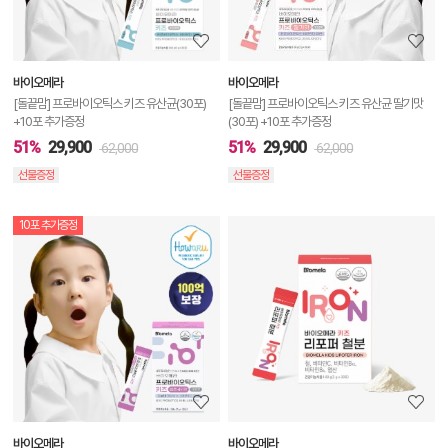
보
보
바이오메라
바이오메라
기
[돌끝맘] 프로바이오틱스 키즈 유산균(30포)
[돌끝맘] 프로바이오틱스 키즈 유산균 딸기맛
+10포 추가증정
(30포) +10포 추가증정
51%
29,900
51%
29,900
62,000
62,000
선물증정
선물증정
10포 추가증정
상
품
상
세
정
보
보
바이오메라
바이오메라