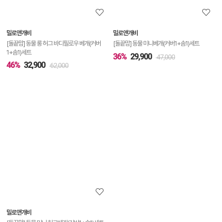
보
보
밀로앤개비
밀로앤개비
기
[돌끝맘] 동물 롱 허그 바디필로우 베개(커버
[돌끝맘] 동물 미니베개(커버1+솜1)세트
1+솜1)세트
36%
29,900
47,000
46%
32,900
62,000
상
품
상
세
정
보
보
밀로앤개비
기