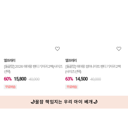
품
상
세
정
보
보
엘프레리
엘프레리
기
[돌끝맘] 2026 에어윙 팬티 기저귀 2팩(사이즈
[돌끝맘] 에어윙 썸머나이트 팬티 기저귀 2팩
선택)
(사이즈선택)
60%
15,800
63%
14,500
40,000
40,000
무료배송
무료배송
🌙꿀잠 책임지는 우리 아이 베개🌙
상
품