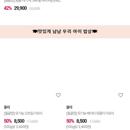
[돌끝맘] 동물 미니 허그베개(커버1+솜1)세트
42%
29,900
52,000
🍽맛있게 냠냠 우리 아이 밥상🍽
상
품
상
세
정
보
보
홀레
홀레
기
[돌끝맘] 유기농 오트밀 이유식
[돌끝맘] 유기농 베이비 뮤즐리 이유식
50%
8,500
50%
8,500
17,000
17,000
(100g당 3,400원)
(100g당 3,400원)