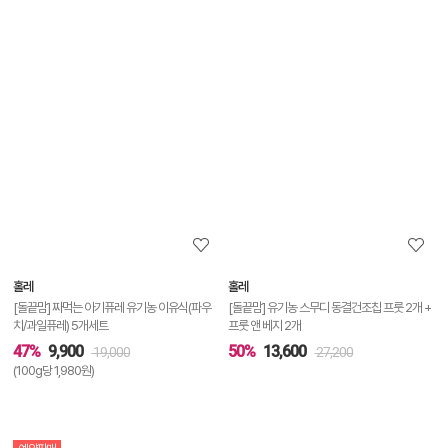
상
품
상
세
정
보
보
홀레
홀레
기
[돌끝맘] 짜먹는 아기퓨레 유기농 이유식(파우
[돌끝맘] 유기농 스무디 동결건조칩 프룻 2개 +
치/과일퓨레) 5개세트
프룻 앤 베지 2개
47%
9,900
50%
13,600
19,000
27,200
(100g당 1,980원)