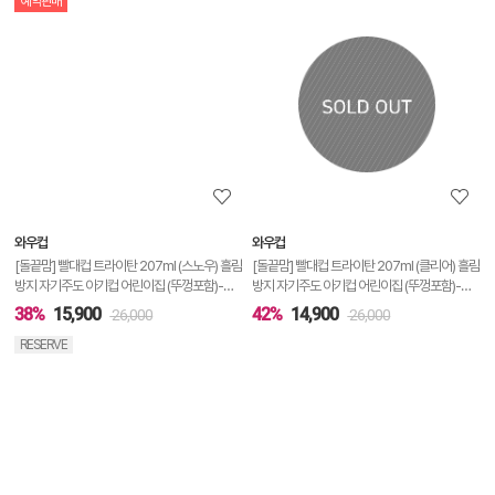
예약판매
상
품
상
세
정
보
보
와우컵
와우컵
기
[돌끝맘] 빨대컵 트라이탄 207ml (스노우) 흘림
[돌끝맘] 빨대컵 트라이탄 207ml (클리어) 흘림
방지 자기주도 아기컵 어린이집 (뚜껑포함)-컬
방지 자기주도 아기컵 어린이집 (뚜껑포함)-컬
러선택
러선택
38%
15,900
42%
14,900
26,000
26,000
RESERVE
상
품
상