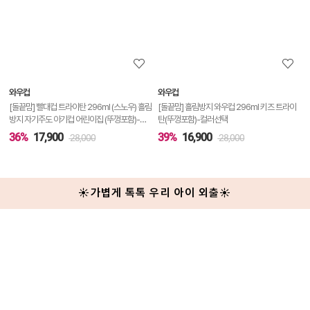
세
정
보
보
와우컵
와우컵
기
[돌끝맘] 빨대컵 트라이탄 296ml (스노우) 흘림
[돌끝맘] 흘림방지 와우컵 296ml 키즈 트라이
방지 자기주도 아기컵 어린이집 (뚜껑포함)-컬
탄(뚜껑포함)-컬러선택
러선택
36%
17,900
39%
16,900
28,000
28,000
☀️가볍게 톡톡 우리 아이 외출☀️
상
품
상
세