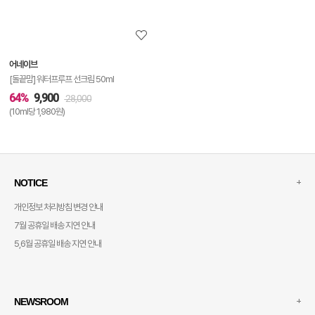
정
보
보
어네이브
기
[돌끝맘] 워터프루프 선크림 50ml
64%
9,900
28,000
(10ml당 1,980원)
+
NOTICE
개인정보 처리방침 변경 안내
7월 공휴일 배송 지연 안내
5,6월 공휴일 배송 지연 안내
+
NEWSROOM