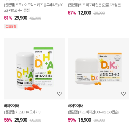
기
[돌끝맘] 프로바이오틱스 키즈 블루베리맛(30
[돌끝맘] 키즈 리포퍼 철분 (단품, 1개월분)
포) +10포 추가증정
57%
12,000
28,000
51%
29,900
62,000
선물증정
상
품
상
세
정
보
보
바이오메라
바이오메라
기
[돌끝맘] 키즈 DHA 오메가3
[돌끝맘] 키즈 비타민 D3+K2 (60캡슐)
56%
25,900
59%
15,900
60,000
39,000