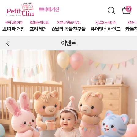
쁘띠 매거진
프리체험
8월의 동물친구들
퓨어닷비하인드
카톡
이벤트