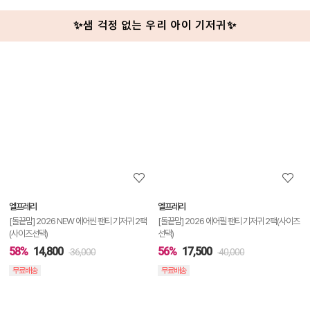
✨샘 걱정 없는 우리 아이 기저귀✨
상
품
상
세
정
보
보
엘프레리
엘프레리
기
[돌끝맘] 2026 NEW 에어씬 팬티 기저귀 2팩
[돌끝맘] 2026 에어필 팬티 기저귀 2팩(사이즈
(사이즈선택)
선택)
58%
14,800
56%
17,500
36,000
40,000
무료배송
무료배송
상