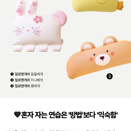
💙혼자 자는 연습은 '방법'보다 '익숙함'